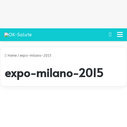
Cerca
M
Home
/
expo-milano-2015
expo-milano-2015
P
e
Expo in città
a
s
a