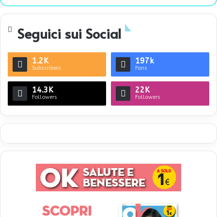
bsi
te
Seguici sui Social
1.2K
197k
Subscribers
Fans
14.3K
22K
Followers
Followers