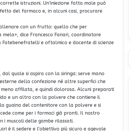
corrette istruzioni. Un’iniezione fatta male può
etto del farmaco e, in alcuni casi, procurare
 allenare con un frutto: quello che per
a mela», dice Francesco Fanari, coordinatore
a Fatebenefratelli e oftalmico e docente di scienze
 dal quale si aspira con la siringa: serve mano
esterne della confezione né altre superfici che
eno affilata, e quindi dolorosa. Alcuni preparati
ido e un altro con la polvere che contiene il
uca la guaina del contenitore con la polvere e si
rocede come per i farmaci già pronti. Il nostro
n i muscoli delle gambe rilassati.
ari è il sedere e l’obiettivo più sicuro e agevole