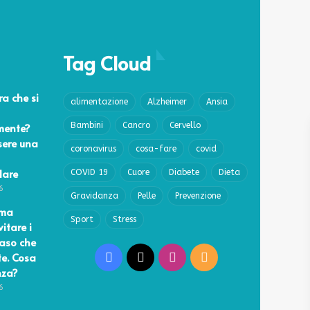
Tag Cloud
a che si
alimentazione
Alzheimer
Ansia
mente?
Bambini
Cancro
Cervello
sere una
coronavirus
cosa-fare
covid
lare
COVID 19
Cuore
Diabete
Dieta
6
Gravidanza
Pelle
Prevenzione
ema
Sport
Stress
vitare i
caso che
te. Cosa
Facebook
X
Instagram
RSS
nza?
6