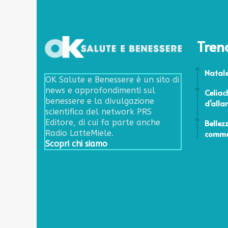
Tren
13 Dicem
Natale
OK Salute e Benessere è un sito di
22 Marzo
news e approfondimenti sul
Celiac
benessere e la divulgazione
d’alla
scientifica del network PRS
26 Marzo
Bellez
Editore, di cui fa parte anche
commet
Radio LatteMiele.
Scopri chi siamo