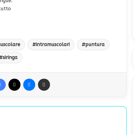
angue.
tutto
uscolare
intramuscolari
puntura
siringa
Facebook
X
Messenger
Condividi via Email