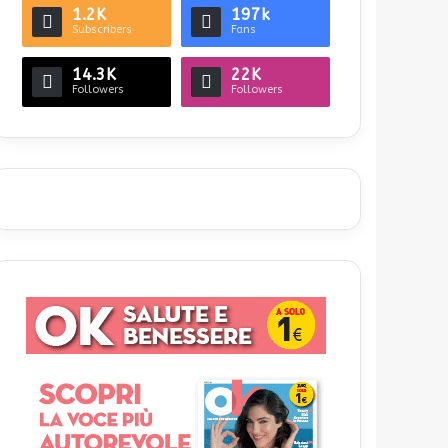
1.2K
197k
Subscribers
Fans
14.3K
22K
Followers
Followers