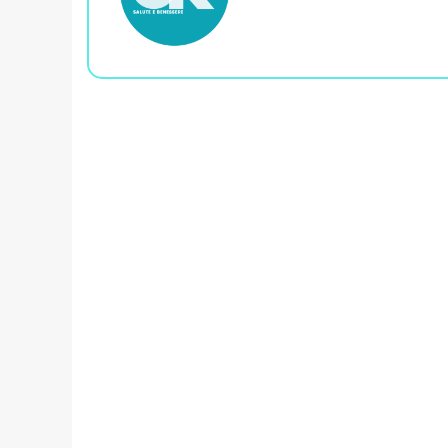
bsi
te