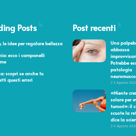
ding Posts
Post recenti
bre 2013
Una palpebr
, le idee per regalare bellezza
abbassa
 2018
hia: ecco i campanelli
improvvisa
rme
Potrebbe es
patologia
 2018
za: scopri se anche tu
neuromusco
ti questi errori
5 Agosto 202
«Niente cr
solare per e
tumori»: il 
scuote la re
dice la scie
4 Agosto 202