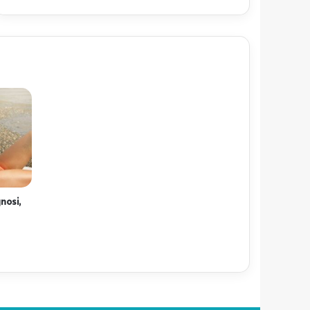
nosi,