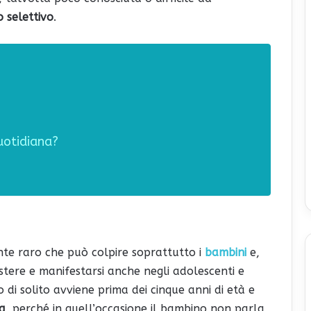
 selettivo
.
uotidiana?
o
te raro che può colpire soprattutto i
bambini
e,
ere e manifestarsi anche negli adolescenti e
o di solito avviene prima dei cinque anni di età e
la
, perché in quell’occasione il bambino non parla