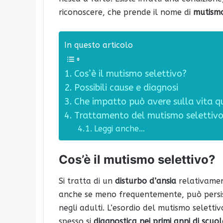
riconoscere, che prende il nome di
mutismo
In questo articolo
Cos’è il mutismo selettivo?
Possibili cause e diagnosi
Che impatto può avere sulla vita q
Trattamento del mutismo selettiv
Leggi anche…
Cos’è il mutismo selettivo?
Si tratta di un
disturbo d’ansia
relativamen
anche se meno frequentemente, può persist
negli adulti. L’esordio del mutismo selettiv
spesso si
diagnostica nei primi anni di scuo