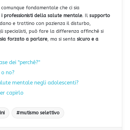
 è comunque fondamentale che ci sia
i professionisti della salute mentale
. Il
supporto
no e trattino con pazienza il disturbo,
specialisti, può fare la differenza affinché si
 sia forzato a parlare
, ma si senta
sicuro e a
se dei "perché?"
ì o no?
salute mentale negli adolescenti?
per capirlo
ni
mutismo selettivo