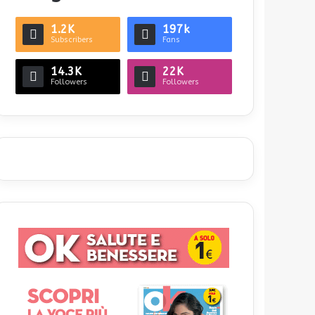
1.2K
197k
Subscribers
Fans
14.3K
22K
Followers
Followers