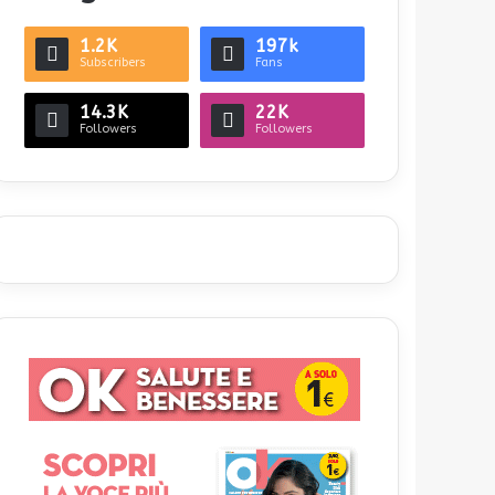
1.2K
197k
Subscribers
Fans
14.3K
22K
Followers
Followers