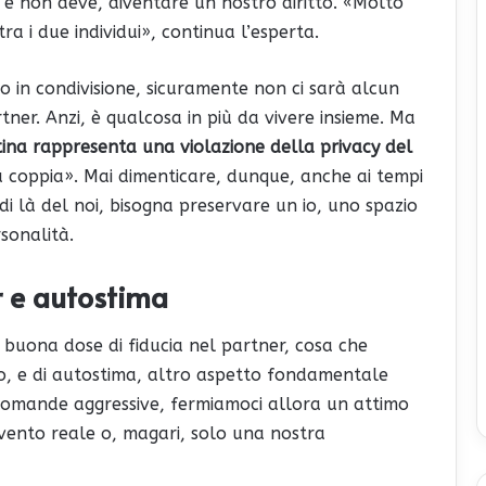
 e non deve, diventare un nostro diritto. «Molto
ra i due individui», continua l’esperta.
 in condivisione, sicuramente non ci sarà alcun
ner. Anzi, è qualcosa in più da vivere insieme. Ma
tina rappresenta una violazione della privacy del
a coppia». Mai dimenticare, dunque, anche ai tempi
 di là del noi, bisogna preservare un io, uno spazio
sonalità.
r e autostima
 buona dose di fiducia nel partner, cosa che
o, e di autostima, altro aspetto fondamentale
e domande aggressive, fermiamoci allora un attimo
 evento reale o, magari, solo una nostra