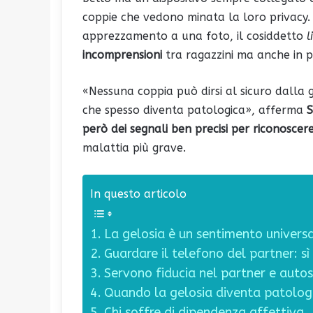
coppie che vedono minata la loro privacy
apprezzamento a una foto, il cosiddetto
l
incomprensioni
tra ragazzini ma anche in p
«Nessuna coppia può dirsi al sicuro dalla 
che spesso diventa patologica», afferma
S
però dei segnali ben precisi per riconosce
malattia più grave.
In questo articolo
La gelosia è un sentimento univers
Guardare il telefono del partner: sì
Servono fiducia nel partner e auto
Quando la gelosia diventa patolog
Chi soffre di dipendenza affettiva