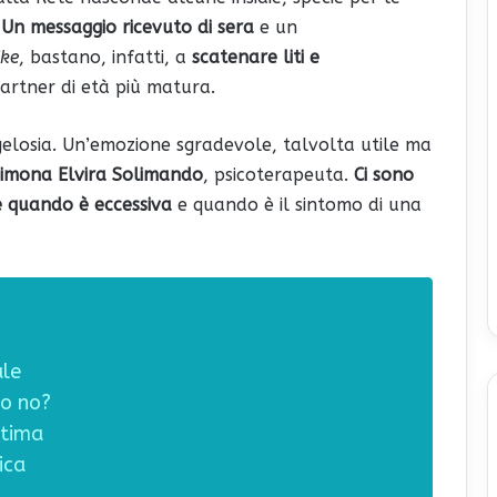
.
Un messaggio ricevuto di sera
e un
ike
, bastano, infatti, a
scatenare liti e
artner di età più matura.
gelosia. Un’emozione sgradevole, talvolta utile ma
imona Elvira Solimando
, psicoterapeuta.
Ci sono
re quando è eccessiva
e quando è il sintomo di una
ale
 o no?
stima
ica