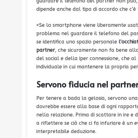
guardare il telefono del partner non può,
dipende anche dal tipo di accordo che c’è t
«Se lo smartphone viene liberamente usato
problema nel guardare il telefono del part
se identifica uno spazio personale
l’occhia
partner
, che sicuramente non fa bene all
del social e della iper connessione, che al
individuale in cui mantenere la propria per
Servono fiducia nel partne
Per tenere a bada la gelosia, servono una
dovrebbe essere alla base di ogni rapport
nella relazione. Prima di scattare in ire 
a riflettere se ciò che ci fa infuriare è un
interpretabile deduzione.