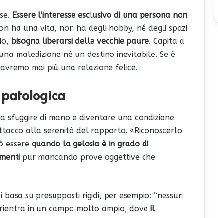
ese.
Essere l’interesse esclusivo di una persona non
non ha una vita, non ha degli hobby, né degli spazi
rio,
bisogna liberarsi delle vecchie paure
. Capita a
 è una maledizione né un destino inevitabile. Se è
 avremo mai più una relazione felice.
 patologica
bra sfuggire di mano e diventare una condizione
attacco alla serenità del rapporto. «Riconoscerlo
uò essere
quando la gelosia è in grado di
amenti
pur mancando prove oggettive che
 basa su presupposti rigidi, per esempio: “nessun
i rientra in un campo molto ampio, dove
il