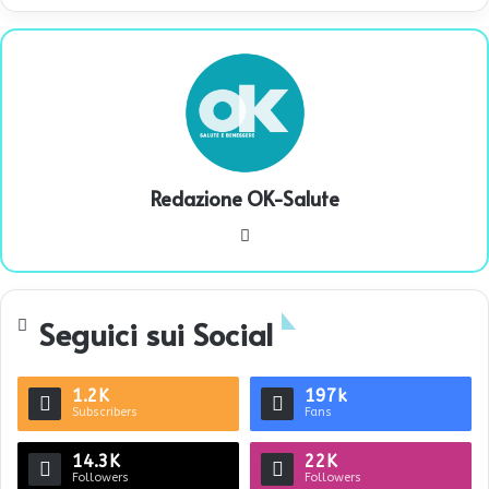
Redazione OK-Salute
We
bsi
te
Seguici sui Social
1.2K
197k
Subscribers
Fans
14.3K
22K
Followers
Followers