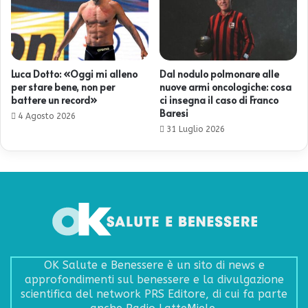
Luca Dotto: «Oggi mi alleno
Dal nodulo polmonare alle
per stare bene, non per
nuove armi oncologiche: cosa
battere un record»
ci insegna il caso di Franco
Baresi
4 Agosto 2026
31 Luglio 2026
OK Salute e Benessere è un sito di news e
approfondimenti sul benessere e la divulgazione
scientifica del network PRS Editore, di cui fa parte