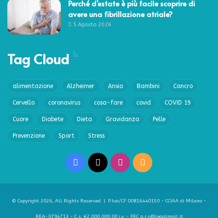
Perché d’estate è più facile scoprire di
avere una fibrillazione atriale?
5 Agosto 2026
Tag Cloud
alimentazione
Alzheimer
Ansia
Bambini
Cancro
Cervello
coronavirus
cosa-fare
covid
COVID 19
Cuore
Diabete
Dieta
Gravidanza
Pelle
Prevenzione
Sport
Stress
Facebook
X
Instagram
RSS
© Copyright 2026, All Rights Reserved | P.Iva/CF 00816440150 - CCIAA di Milano -
REA-0794713 - C.s. €2.000.000,00 i.v. - PEC p.r.s@legalmail.it