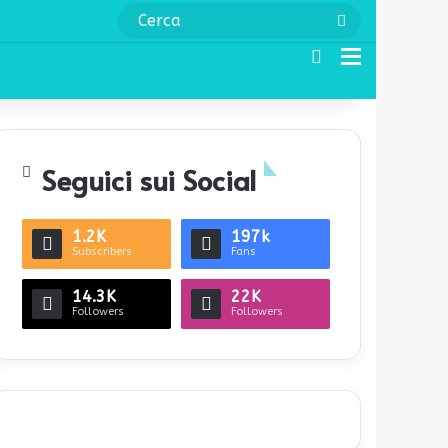
Cerca
Cerca
Menu
Seguici sui Social
1.2K
197k
Subscribers
Fans
14.3K
22K
Followers
Followers