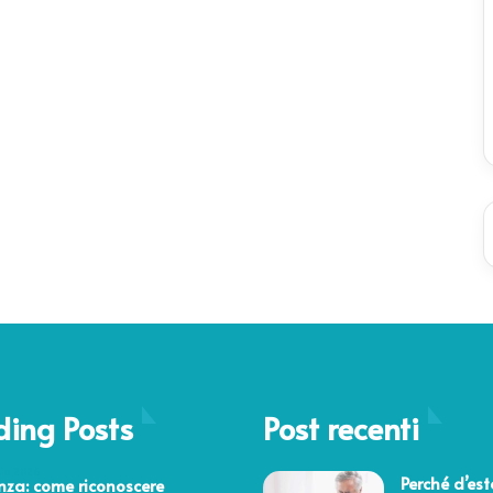
ding Posts
Post recenti
aio 2026
Perché d’est
nza: come riconoscere