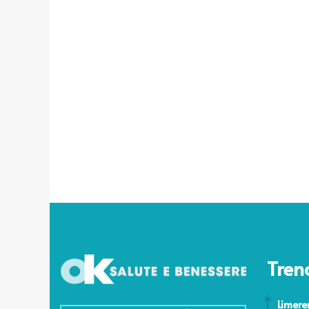
Tren
26 Febbr
Limere